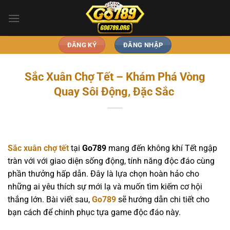
Bỏ
qua
nội
dung
ĐĂNG KÝ
ĐĂNG NHẬP
Sắc Xuân Chợ Tết – Khám Phá Vòng
Quay Sôi Động, Đặc Sắc
Sắc xuân chợ tết
tại
Go789
mang đến không khí Tết ngập
tràn với với giao diện sống động, tính năng độc đáo cùng
phần thưởng hấp dẫn. Đây là lựa chọn hoàn hảo cho
những ai yêu thích sự mới lạ và muốn tìm kiếm cơ hội
thắng lớn. Bài viết sau,
Go789
sẽ hướng dẫn chi tiết cho
bạn cách để chinh phục tựa game độc đáo này.