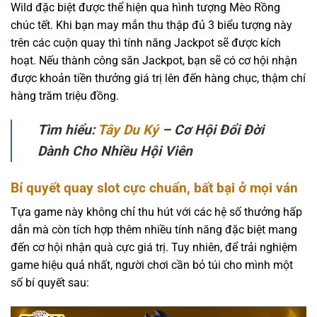
Wild đặc biệt được thể hiện qua hình tượng Mèo Rồng
chúc tết. Khi bạn may mắn thu thập đủ 3 biểu tượng này
trên các cuộn quay thì tính năng Jackpot sẽ được kích
hoạt. Nếu thành công săn Jackpot, bạn sẽ có cơ hội nhận
được khoản tiền thưởng giá trị lên đến hàng chục, thậm chí
hàng trăm triệu đồng.
Tìm hiểu:
Tây Du Ký
– Cơ Hội Đổi Đời
Dành Cho Nhiều Hội Viên
Bí quyết quay slot cực chuẩn, bất bại ở mọi ván
Tựa game này không chỉ thu hút với các hệ số thưởng hấp
dẫn mà còn tích hợp thêm nhiều tính năng đặc biệt mang
đến cơ hội nhận quà cực giá trị. Tuy nhiên, để trải nghiệm
game hiệu quả nhất, người chơi cần bỏ túi cho mình một
số bí quyết sau: