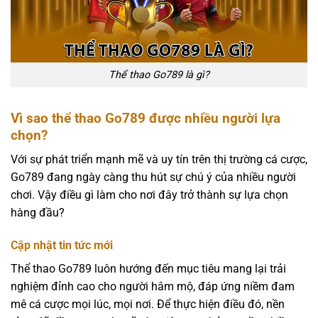
Thể thao Go789 là gì?
Vì sao thể thao Go789 được nhiều người lựa
chọn?
Với sự phát triển mạnh mẽ và uy tín trên thị trường cá cược,
Go789 đang ngày càng thu hút sự chú ý của nhiều người
chơi. Vậy điều gì làm cho nơi đây trở thành sự lựa chọn
hàng đầu?
Cập nhật tin tức mới
Thể thao Go789 luôn hướng đến mục tiêu mang lại trải
nghiệm đỉnh cao cho người hâm mộ, đáp ứng niềm đam
mê cá cược mọi lúc, mọi nơi. Để thực hiện điều đó, nền