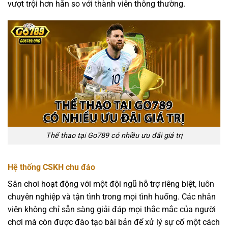
vượt trội hơn hẳn so với thành viên thông thường.
Thể thao tại Go789 có nhiều ưu đãi giá trị
Hệ thống CSKH chu đáo
Sân chơi hoạt động với một đội ngũ hỗ trợ riêng biệt, luôn
chuyên nghiệp và tận tình trong mọi tình huống. Các nhân
viên không chỉ sẵn sàng giải đáp mọi thắc mắc của người
chơi mà còn được đào tạo bài bản để xử lý sự cố một cách