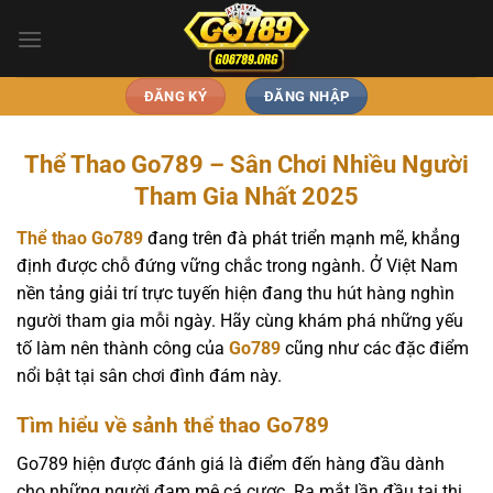
Bỏ
qua
nội
dung
ĐĂNG KÝ
ĐĂNG NHẬP
Thể Thao Go789 – Sân Chơi Nhiều Người
Tham Gia Nhất 2025
Thể thao Go
789
đang trên đà phát triển mạnh mẽ, khẳng
định được chỗ đứng vững chắc trong ngành. Ở Việt Nam
nền tảng giải trí trực tuyến hiện đang thu hút hàng nghìn
người tham gia mỗi ngày. Hãy cùng khám phá những yếu
tố làm nên thành công của
Go789
cũng như các đặc điểm
nổi bật tại sân chơi đình đám này.
Tìm hiểu về sảnh thể thao Go789
Go789 hiện được đánh giá là điểm đến hàng đầu dành
cho những người đam mê cá cược. Ra mắt lần đầu tại thị