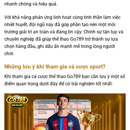
nhanh chóng và hiệu quả.
Với khả năng phản ứng linh hoạt cùng tinh thần làm việc
nhiệt huyết, đội ngũ này đã góp phần tạo nên một môi
trường giải trí an toàn và đáng tin cậy. Chính sự tận tụy và
chuyên nghiệp đã giúp thể thao Go789 trở thành sự lựa
chọn hàng đầu, ghi dấu ấn mạnh mẽ trong lòng người
chơi.
Những lưu ý khi tham gia cá cược sport?
Khi tham gia cá cược thể thao Go789 bạn cần lưu ý một số
điểm quan trọng dưới đây để có trải nghiệm tốt nhất: