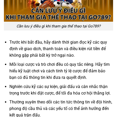
Cần lưu ý điều gì khi tham gia thể thao tại Go789?
Trước khi bắt đầu, hãy dành thời gian đọc kỹ các quy
định về giao dịch, thanh toán và điều kiện rút tiền để
không gặp phải bất kỳ trở ngại nào.
Mỗi loại cược và trò chơi đều có quy tắc riêng. Hãy tìm
hiểu kỹ luật chơi và cách tính tỷ lệ cược để đảm bảo
bạn có đủ thông tin khi đưa ra quyết định.
Nghiên cứu kỹ các sự kiện, giải đấu và cân nhắc thận
trọng trước khi đặt cược, để tối đa hóa cơ hội thắng lợi.
Thường xuyên theo dõi các tin tức thông tin về đội hình,
phong độ cầu thủ và các yếu tố có thể ảnh hưởng đến
kết quả trận đấu.