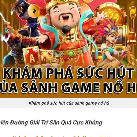
Khám phá sức hút của sảnh game nổ hũ
iên Đường Giải Trí Săn Quà Cực Khủng