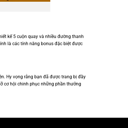
thiết kế 5 cuộn quay và nhiều đường thanh
nh là các tính năng bonus đặc biệt được
trên. Hy vọng rằng bạn đã được trang bị đầy
lỡ cơ hội chinh phục những phần thưởng