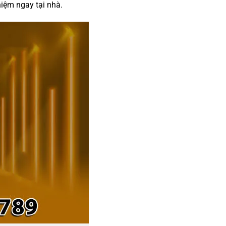
hiệm ngay tại nhà.