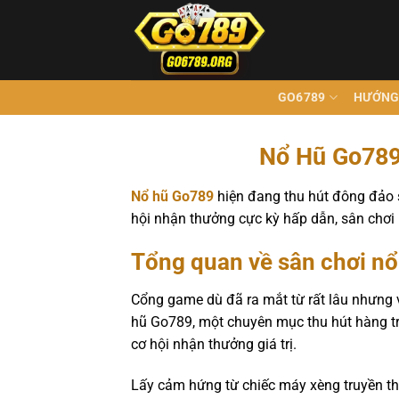
Bỏ
qua
nội
dung
GO6789
HƯỚNG
Nổ Hũ Go789
Nổ hũ Go789
hiện đang thu hút đông đảo 
hội nhận thưởng cực kỳ hấp dẫn, sân chơi 
Tổng quan về sân chơi n
Cổng game dù đã ra mắt từ rất lâu nhưng vẫ
hũ Go789, một chuyên mục thu hút hàng tri
cơ hội nhận thưởng giá trị.
Lấy cảm hứng từ chiếc máy xèng truyền thố