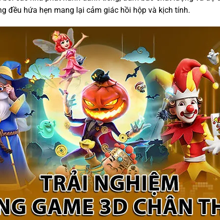
g đều hứa hẹn mang lại cảm giác hồi hộp và kịch tính.