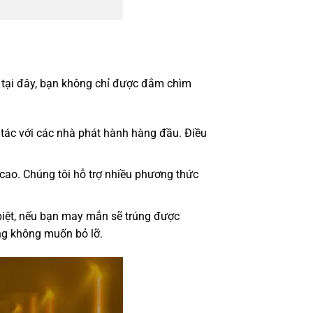
 tại đây, bạn không chỉ được đắm chìm
tác với các nhà phát hành hàng đầu. Điều
cao. Chúng tôi hỗ trợ nhiều phương thức
 biệt, nếu bạn may mắn sẽ trúng được
ũng không muốn bỏ lỡ.