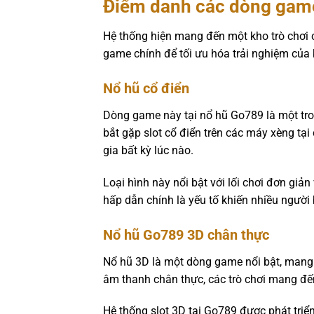
Điểm danh các dòng game 
Hệ thống hiện mang đến một kho trò chơi c
game chính để tối ưu hóa trải nghiệm của
Nổ hũ cổ điển
Dòng game này tại nổ hũ Go789 là một trong
bắt gặp slot cổ điển trên các máy xèng tạ
gia bất kỳ lúc nào.
Loại hình này nổi bật với lối chơi đơn gi
hấp dẫn chính là yếu tố khiến nhiều người b
Nổ hũ Go789 3D chân thực
Nổ hũ 3D là một dòng game nổi bật, mang
âm thanh chân thực, các trò chơi mang đến 
Hệ thống slot 3D tại Go789 được phát triể