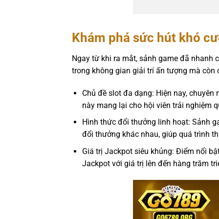
Khám phá sức hút khó c
Ngay từ khi ra mắt, sảnh game đã nhanh c
trong không gian giải trí ấn tượng mà cò
Chủ đề slot đa dạng: Hiện nay, chuyên
này mang lại cho hội viên trải nghiệm q
Hình thức đổi thưởng linh hoạt: Sảnh 
đổi thưởng khác nhau, giúp quá trình t
Giá trị Jackpot siêu khủng: Điểm nổi b
Jackpot với giá trị lên đến hàng trăm t