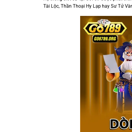
Tài Lộc, Thần Thoại Hy Lạp hay Sư Tử Vàn