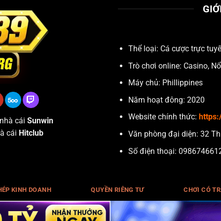
GIỚ
Thể loại: Cá cược trực tuy
Trò chơi online: Casino, Nổ
Máy chủ: Phillippines
Năm hoạt đông: 2020
Website chính thức:
https:
 nhà cái
Sunwin
à cái
Hitclub
Văn phòng đại diện: 32 Th
Số điện thoại: 098674661
HÉP KINH DOANH
QUYỀN RIÊNG TƯ
CHƠI CÓ T