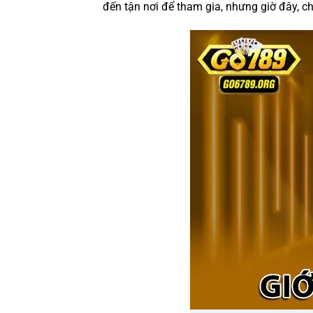
đến tận nơi để tham gia, nhưng giờ đây, chỉ