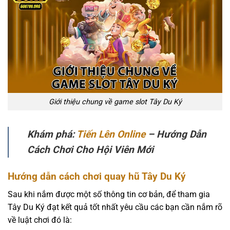
Giới thiệu chung về game slot Tây Du Ký
Khám phá:
Tiến Lên Online
– Hướng Dẫn
Cách Chơi Cho Hội Viên Mới
Hướng dẫn cách chơi quay hũ Tây Du Ký
Sau khi nắm được một số thông tin cơ bản, để tham gia
Tây Du Ký đạt kết quả tốt nhất yêu cầu các bạn cần nắm rõ
về luật chơi đó là: