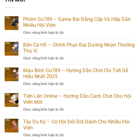
Phỏm Go789 – Game Bài Đẳng Cấp Và Hấp Dẫn
Nhiều Hội Viên
Chức năng bình luận bị tắt
ở
Phỏm
Go789
Bắn Cá H5 – Chinh Phục Đại Dương Nhận Thưởng
–
Thú Vị
Game
Chức năng bình luận bị tắt
ở
Bài
Bắn
Đẳng
Cá
Mậu Binh Go789 – Hướng Dẫn Chơi Chi Tiết Dễ
Cấp
H5
Và
Hiểu Nhất 2025
–
Hấp
Chức năng bình luận bị tắt
ở
Chinh
Dẫn
Mậu
Phục
Nhiều
Binh
Tiến Lên Online – Hướng Dẫn Cách Chơi Cho Hội
Đại
Hội
Go789
Dương
Viên Mới
Viên
–
Nhận
Chức năng bình luận bị tắt
ở
Hướng
Thưởng
Tiến
Dẫn
Thú
Lên
Tây Du Ký – Cơ Hội Đổi Đời Dành Cho Nhiều Hội
Chơi
Vị
Online
Chi
Viên
–
Tiết
Chức năng bình luận bị tắt
ở
Hướng
Dễ