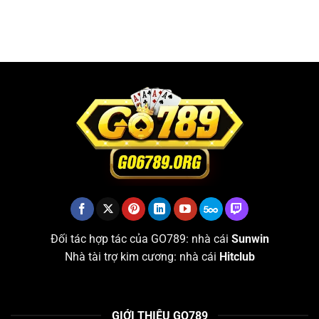
Tây
Dẫn
Hiểu
Du
Cách
Nhất
Ký
Chơi
2025
–
Cho
Cơ
Hội
Hội
Viên
Đổi
Mới
Đời
Dành
Cho
Nhiều
Hội
Viên
Đối tác hợp tác của GO789: nhà cái
Sunwin
Nhà tài trợ kim cương: nhà cái
Hitclub
GIỚI THIỆU GO789