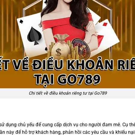
Chi tiết về điều khoản riêng tư tại Go789
sử dụng chủ yếu để cung cấp dịch vụ cho người đam mê. Cụ thể
 này để hỗ trợ khách hàng, phản hồi các yêu cầu và khiếu nại