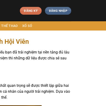
ĐĂNG KÝ
ĐĂNG NHẬP
THỂ THAO
XỔ SỐ
h Hội Viên
ếu bạn đã trải nghiệm tại nền tảng đủ lâu
ghiệm thì những dữ liệu được chia sẻ sau
hất quan trọng sẽ được thiết lập giữa hai
in cá nhân của người trải nghiệm. Dựa vào
 thể.