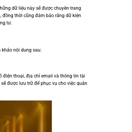
hững dữ liệu này sẽ được chuyên trang
p, đồng thời cũng đảm bảo rằng dữ kiện
ng tư.
m khảo nội dung sau:
điện thoại, địa chỉ email và thông tin tài
g sẽ được lưu trữ để phục vụ cho việc quản