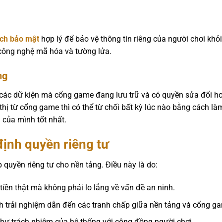
ách bảo mật
hợp lý để bảo vệ thông tin riêng của người chơi khỏi 
công nghệ mã hóa và tường lửa.
ng
 các dữ kiện mà cổng game đang lưu trữ và có quyền sửa đổi ho
hị từ cổng game thì có thể từ chối bất kỳ lúc nào bằng cách l
 của mình tốt nhất.
ịnh quyền riêng tư
p quyền riêng tư cho nền tảng. Điều này là do:
 tiền thật mà không phải lo lắng về vấn đề an ninh.
ình trải nghiệm dẫn đến các tranh chấp giữa nền tảng và cổng ga
hư trách nhiệm của hệ thống với cộng đồng người chơi.