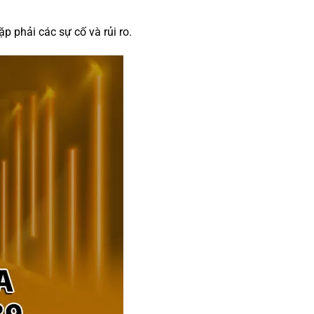
p phải các sự cố và rủi ro.