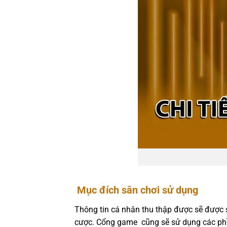
Mục đích sân chơi sử dụng
Thông tin cá nhân thu thập được sẽ được 
cược. Cổng game cũng sẽ sử dụng các phần