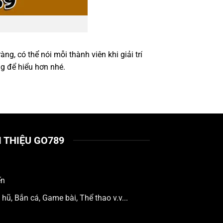
g, có thể nói mỗi thành viên khi giải trí
ng để hiểu hơn nhé.
I THIỆU GO789
ến
 hũ, Bắn cá, Game bài, Thể thao v.v...