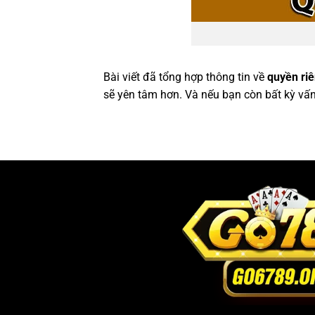
Bài viết đã tổng hợp thông tin về
quyền riê
sẽ yên tâm hơn. Và nếu bạn còn bất kỳ vấn