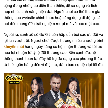
cộng đồng nhờ giao diện thân thiện, dễ sử dụng và tích
hợp nhiều tính năng hiện đại. Người chơi có thể tham gia
thông qua website chính thức hoặc ứng dụng di động, cả
hai đều mang đến trải nghiệm mượt mà và bảo mật cao.
Ngoài ra, sảnh xổ số Go789 còn hấp dẫn bởi các ưu đãi và
lợi ích vượt trội. Người chơi được hưởng nhiều chương trình
khuyến mãi
hàng ngày, tăng cơ hội nhận thưởng và tối ưu
hóa lợi nhuận từ tỷ lệ đổi thưởng cao. Bên cạnh đó, hệ
thống thanh toán tại đây hỗ trợ đa dạng các phương thức,
từ thẻ ngân hàng đến ví điện tử, đảm bảo sự tiện lợi tối đa.