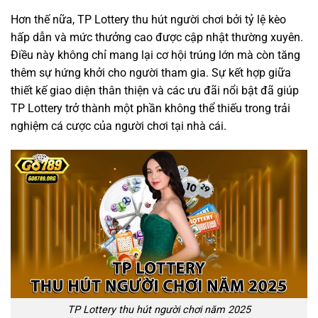
Hơn thế nữa, TP Lottery thu hút người chơi bởi tỷ lệ kèo
hấp dẫn và mức thưởng cao được cập nhật thường xuyên.
Điều này không chỉ mang lại cơ hội trúng lớn mà còn tăng
thêm sự hứng khởi cho người tham gia. Sự kết hợp giữa
thiết kế giao diện thân thiện và các ưu đãi nổi bật đã giúp
TP Lottery trở thành một phần không thể thiếu trong trải
nghiệm cá cược của người chơi tại nhà cái.
TP Lottery thu hút người chơi năm 2025