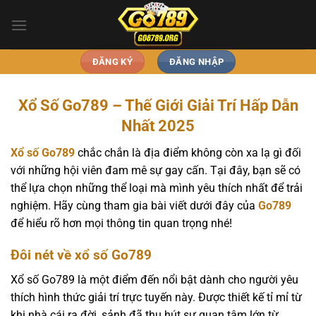
Bỏ
qua
nội
dung
ĐĂNG KÝ
ĐĂNG NHẬP
Xổ Số Go789 – Thế Giới Giải Trí Hấp Dẫn
Nhất 2025
Xổ số Go789
chắc chắn là địa điểm không còn xa lạ gì đối
với những hội viên đam mê sự gay cấn. Tại đây, bạn sẽ có
thể lựa chọn những thể loại mà mình yêu thích nhất để trải
nghiệm. Hãy cùng tham gia bài viết dưới đây của
Go789
để hiểu rõ hơn mọi thông tin quan trọng nhé!
Đôi nét về xổ số Go789
Xổ số Go789 là một điểm đến nổi bật dành cho người yêu
thích hình thức giải trí trực tuyến này. Được thiết kế tỉ mỉ từ
khi nhà cái ra đời, sảnh đã thu hút sự quan tâm lớn từ