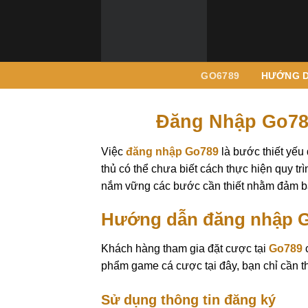
Bỏ
qua
nội
dung
GO6789
HƯỚNG
Đăng Nhập Go7
Việc
đăng nhập Go789
là bước thiết yếu đ
thủ có thể chưa biết cách thực hiện quy tr
nắm vững các bước cần thiết nhằm đảm bả
Hướng dẫn đăng nhập Go78
Khách hàng tham gia đặt cược tại
Go789
c
phẩm game cá cược tại đây, bạn chỉ cần t
Sử dụng thông tin đăng ký