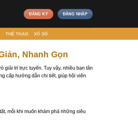
ĐĂNG KÝ
ĐĂNG NHẬP
THỂ THAO
XỔ SỐ
iản, Nhanh Gọn
giải trí trực tuyến. Tuy vậy, nhiều bạn tân
g cấp hướng dẫn chi tiết, giúp hội viên
n tất, mỗi khi muốn khám phá những siêu